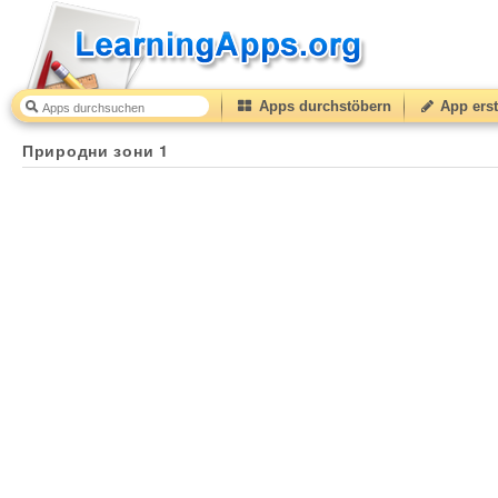
Apps durchstöbern
App erst
Природни зони 1